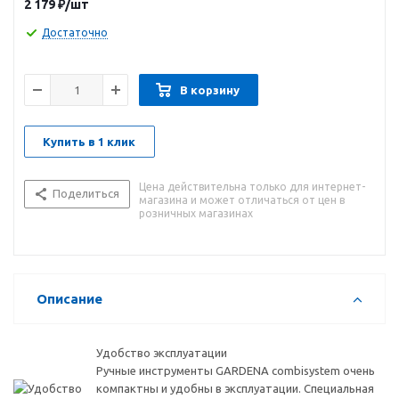
2 179
₽
/шт
заменена на любую другую ручку Комбисистемы, которая
будет подходить пользователю по росту и избавит от
Достаточно
необходимости нагибаться. Культиватор выполнен из
высококачественной стали с покрытием из дюропласта.
Гарантия 25 лет.
В корзину
Купить в 1 клик
Цена действительна только для интернет-
Поделиться
магазина и может отличаться от цен в
розничных магазинах
Описание
Удобство эксплуатации
Ручные инструменты GARDENA сombisystem очень
компактны и удобны в эксплуатации. Специальная