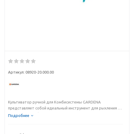
Артикул:
08920-20.000.00
Культиватор ручной для Комбисистемы GARDENA
представляет собой идеальный инструмент для рыхления и
аэрации почвы без повреждения корневой системы
Подробнее
растений. Рабочая ширина инструмента - 7 см. Ручка
специальной формы удобно лежит в руке, что облегчает
работу. Практичность: ручка легко снимается и может быть