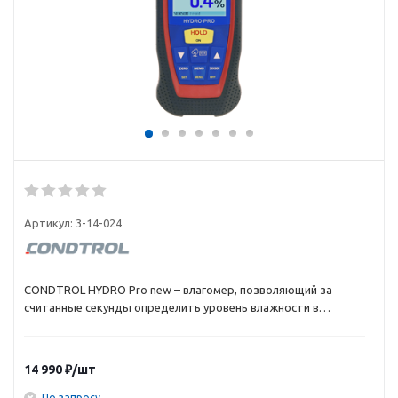
Артикул:
3-14-024
CONDTROL HYDRO Pro new – влагомер, позволяющий за
считанные секунды определить уровень влажности в
древесине и строительных материалах. В основу его работы
положен кондуктометрический метод по ГОСТ 16588 и ГОСТ
21718, определяющий влажность материалов на основе их
14 990
₽
/шт
проводимости. Главное отличие от аналогов в том, что у
CONDTROL HYDRO Pro есть три датчика влажности, а также
По запросу