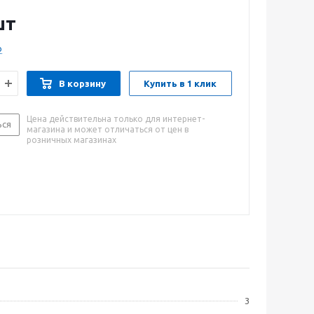
оком прямой или обратной полярности и переменным
чников питания с напряжением холостого хода (50±5)
шт
о
дов на 1 кг наплавленного металла — 1.7 кг;
ротивление разрыву — 450 МПа;
В корзину
Купить в 1 клик
е удлинение — 18%;
сть — 78 Дж/см2;
аплавки — 8.5 г/Ач.
Цена действительна только для интернет-
ься
магазина и может отличаться от цен в
розничных магазинах
3