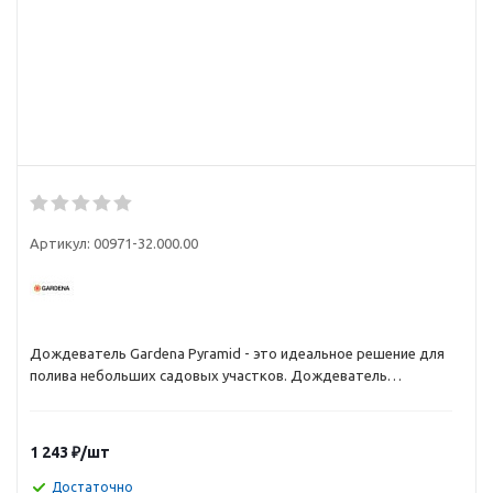
Артикул:
00971-32.000.00
Дождеватель Gardena Pyramid - это идеальное решение для
полива небольших садовых участков. Дождеватель
предназначен для газонов площадью до 50 м2. Устройство
оснащено монтажными отверстиями для закрепления на
газоне. Радиус распыления составляет 8 м.
1 243
₽
/шт
Достаточно