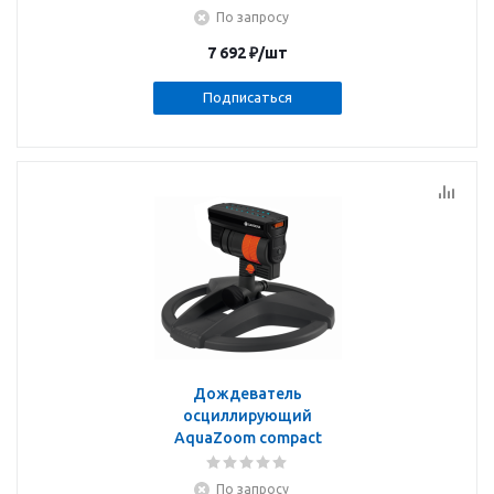
По запросу
7 692
₽
/шт
Подписаться
Дождеватель
осциллирующий
AquaZoom compact
По запросу