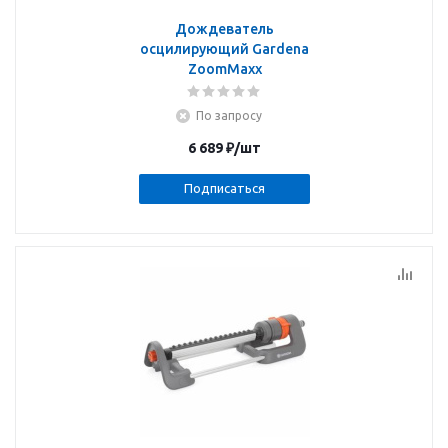
Дождеватель
осцилирующий Gardena
ZoomMaxx
По запросу
6 689
₽
/шт
Подписаться