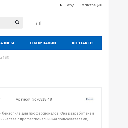
Вход
Регистрация
ГАЗИНЫ
О КОМПАНИИ
КОНТАКТЫ
a 365
Артикул:
9670828-18
 - бензопила для профессионалов. Она разработана в
ничестве с профессиональными пользователями,
в самых тяжелых условиях. Малый вес и мощный