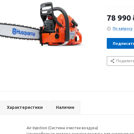
надежный дви
универсальнос
спектра приме
78 990
По запросу
Подписат
Поделит
Характеристики
Наличие
Air Injection (Система очистки воздуха)
Центробежная система очистки воздуха для снижения из