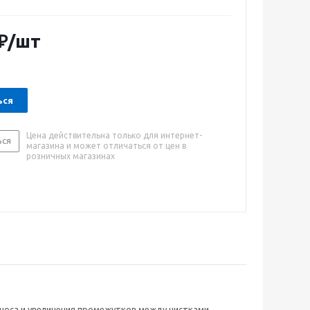
гатель наделяют данную бензопилу исключительной
тью - этот инструмент подходит для широкого
нений.
₽
/шт
ься
Цена действительна только для интернет-
ься
магазина и может отличаться от цен в
розничных магазинах
носа и увеличения промежутков между чистками