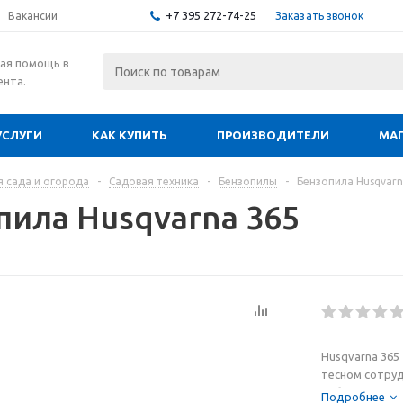
+7 395 272-74-25
Заказать звонок
Вакансии
ая помощь в
ента.
УСЛУГИ
КАК КУПИТЬ
ПРОИЗВОДИТЕЛИ
МА
я сада и огорода
-
Садовая техника
-
Бензопилы
-
Бензопила Husqvarn
пила Husqvarna 365
Husqvarna 365
тесном сотруд
работающими 
Подробнее