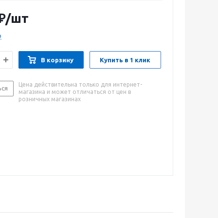
астках. Мотор работает на топливной смеси. Имеется
ростого запуска. Воздушное охлаждение продлевает
₽
/шт
.
о
В корзину
Купить в 1 клик
Цена действительна только для интернет-
ься
магазина и может отличаться от цен в
розничных магазинах