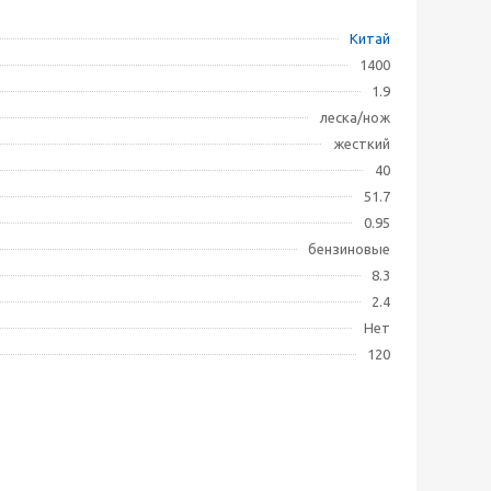
Китай
1400
1.9
леска/нож
жесткий
40
51.7
0.95
бензиновые
8.3
2.4
Нет
120