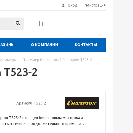
Вход
Регистрация
ГАЗИНЫ
О КОМПАНИИ
КОНТАКТЫ
триммеры
-
Триммер бензиновый Champion Т523-2
 Т523-2
Артикул:
T523-2
pion Т523-2 оснащен бензиновым мотором и
тать в течение продолжительного времени.
для борьбы с сорняками и другой растительностью