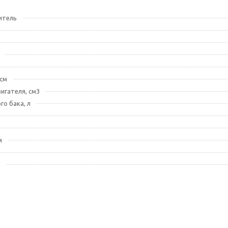
итель
см
игателя, см3
го бака, л
м