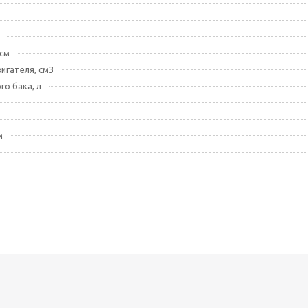
см
игателя, см3
го бака, л
м