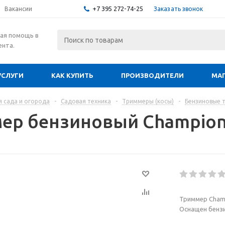
+7 395 272-74-25
Заказать звонок
Вакансии
ая помощь в
ента.
УСЛУГИ
КАК КУПИТЬ
ПРОИЗВОДИТЕЛИ
МА
я сада и огорода
-
Садовая техника
-
Триммеры (косы)
-
Бензиновые 
ер бензиновый Champion
Триммер Champ
Оснащен бензи
подключения к