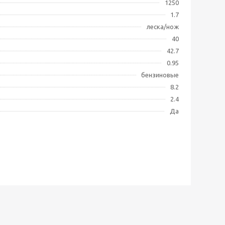
1250
1.7
леска/нож
40
42.7
0.95
бензиновые
8.2
2.4
Да