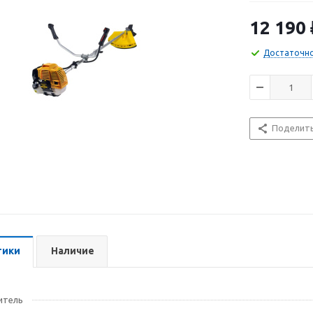
любом месте. 
облегчает хол
12 190
Достаточн
Поделит
тики
Наличие
итель