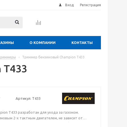
Вход
Регистрация
ГАЗИНЫ
О КОМПАНИИ
КОНТАКТЫ
триммеры
-
Триммер бензиновый Champion Т433
 Т433
Артикул:
T433
ion T433 разработан для ухода за газоном.
новым 2-х тактным двигателем, не зависит от
 электрической сети, что позволяет убирать траву в