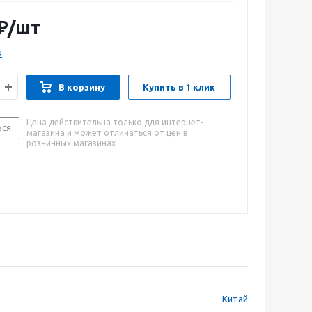
Имеет триммерную головку и нож. Праймер
одный запуск двигателя.
₽
/шт
о
В корзину
Купить в 1 клик
Цена действительна только для интернет-
ься
магазина и может отличаться от цен в
розничных магазинах
Китай