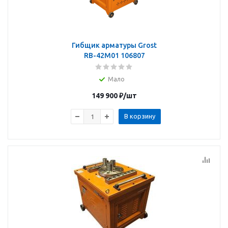
Гибщик арматуры Grost
RB-42М01 106807
Мало
149 900
₽
/шт
В корзину