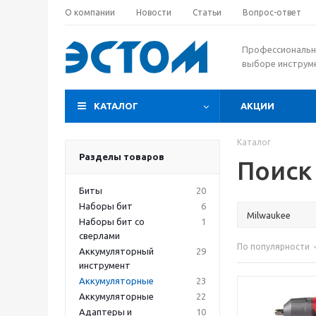
О компании
Новости
Статьи
Вопрос-ответ
Профессиональн
выборе инструм
КАТАЛОГ
АКЦИИ
Каталог
Разделы товаров
Поиск
Биты
20
Наборы бит
6
Наборы бит со
1
сверлами
По популярности
Аккумуляторный
29
инструмент
Аккумуляторные
23
Аккумуляторные
22
Адаптеры и
10