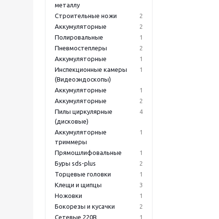
металлу
Строительные ножи
2
Аккумуляторные
2
Полировальные
1
Пневмостеплеры
2
Аккумуляторные
1
Инспекционные камеры
1
(Видеоэндоскопы)
Аккумуляторные
1
Аккумуляторные
2
Пилы циркулярные
4
(дисковые)
Аккумуляторные
1
триммеры
Прямошлифовальные
1
Буры sds-plus
2
Торцевые головки
1
Клещи и щипцы
3
Ножовки
1
Бокорезы и кусачки
2
Сетевые 220В
1