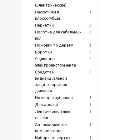
(Электрические)
Пассатижи и
1
плоскогубцы
Перчатки
3
Полотна для сабельных
3
пил
Ножовки по дереву
1
Воротки
2
Ящики для
2
электроинструмента
Средства
2
индивидуальной
защиты органов
дыхания
Ножи для рубанков
1
Для дрелей
1
Ленточнопильные
1
станки
Автомобильные
1
компрессоры
Наборы отверток
1