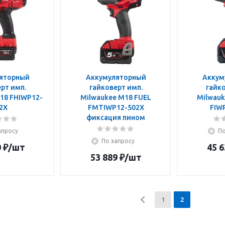
яторный
Аккумуляторный
Аккум
рт имп.
гайковерт имп.
гайко
18 FHIWP12-
Milwaukee M18 FUEL
Milwauk
2X
FMTIWP12-502X
FIW
фиксация пином
апросу
По
По запросу
0
₽
/шт
45 6
53 889
₽
/шт
1
2