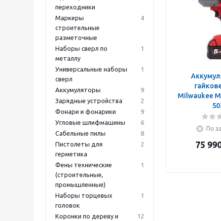
переходники
Маркеры
4
строительные
разметочные
Наборы сверл по
1
металлу
Универсальные наборы
1
Аккумул
сверл
гайкове
Аккумуляторы
9
Milwaukee M
Зарядные устройства
2
50
Фонари и фонарики
9
Угловые шлифмашины
6
По з
Сабельные пилы
8
75 99
Пистолеты для
2
герметика
Фены технические
1
(строительные,
промышленные)
Наборы торцевых
1
головок
Коронки по дереву и
12