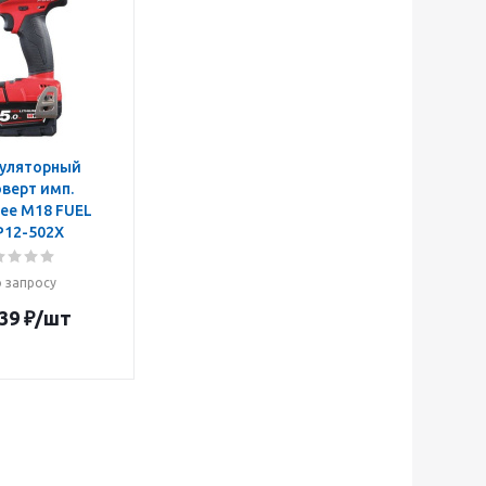
уляторный
верт имп.
ee M18 FUEL
P12-502X
 запросу
39
₽
/шт